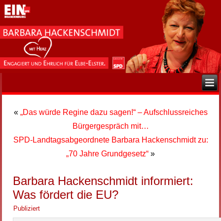
«
„Das würde Regine dazu sagen!“ – Aufschlussreiches
Bürgergespräch mit…
SPD-Landtagsabgeordnete Barbara Hackenschmidt zu:
„70 Jahre Grundgesetz“
»
Barbara Hackenschmidt informiert:
Was fördert die EU?
Publiziert