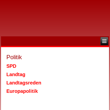
Politik
SPD
Landtag
Landtagsreden
Europapolitik