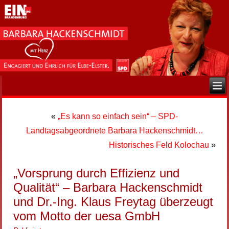
«
„Es kann so einfach sein“ – SPD-
Landtagsabgeordnete Barbara Hackenschmidt…
Historisches Feld Kolochau
»
„Vorsprung durch Effizienz und
Qualität“ – Barbara Hackenschmidt
und Dr.-Ing. Klaus Freytag überzeugt
vom Motto der uesa GmbH