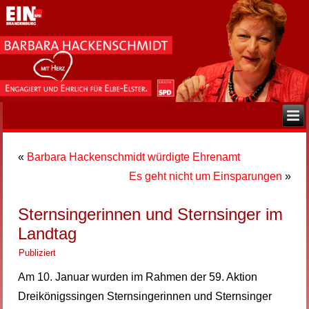
«
Barbara Hackenschmidt würdigte Ehrenamt
Es geht nicht um Einsparungen
»
Sternsingerinnen und Sternsinger im
Landtag
Publiziert
Am 10. Januar wurden im Rahmen der 59. Aktion
Dreikönigssingen Sternsingerinnen und Sternsinger