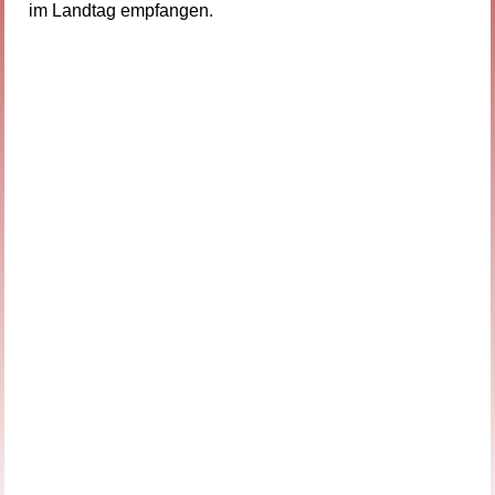
im Landtag empfangen.