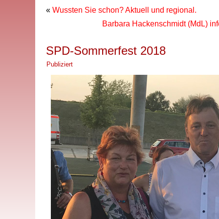
«
Wussten Sie schon? Aktuell und regional.
Barbara Hackenschmidt (MdL) info
SPD-Sommerfest 2018
Publiziert