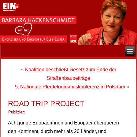
«
Koalition beschließt Gesetz zum Ende der
Straßenbaubeiträge
5. Nationale Pferdetourismuskonferenz in Potsdam
»
ROAD TRIP PROJECT
Publiziert
Acht junge Euopäerinnen und Euopäer überqueren
den Kontinent, durch mehr als 20 Länder, und