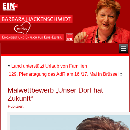
«
Land unterstützt Urlaub von Familien
129. Plenartagung des AdR am 16./17. Mai in Brüssel
»
Malwettbewerb „Unser Dorf hat
Zukunft“
Publiziert