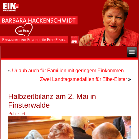
«
Urlaub auch für Familien mit geringem Einkommen
Zwei Landtagsmedaillen für Elbe-Elster
»
Halbzeitbilanz am 2. Mai in
Finsterwalde
Publiziert