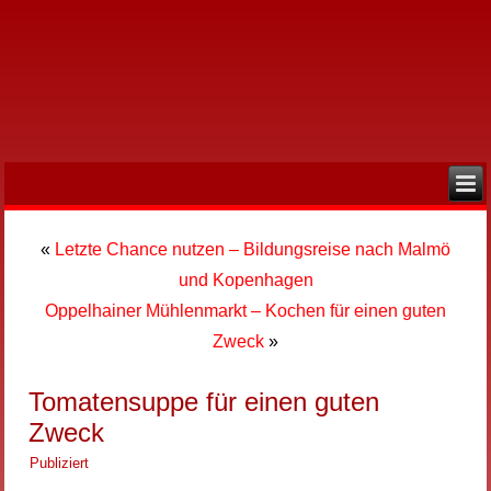
«
Letzte Chance nutzen – Bildungsreise nach Malmö
und Kopenhagen
Oppelhainer Mühlenmarkt – Kochen für einen guten
Zweck
»
Tomatensuppe für einen guten
Zweck
Publiziert