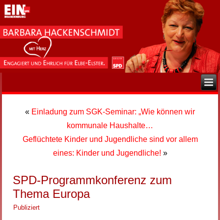
«
Einladung zum SGK-Seminar: „Wie können wir
kommunale Haushalte…
Geflüchtete Kinder und Jugendliche sind vor allem
eines: Kinder und Jugendliche!
»
SPD-Programmkonferenz zum
Thema Europa
Publiziert