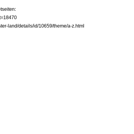
tseiten:
at=18470
ter-land/details/id/10659/theme/a-z.html