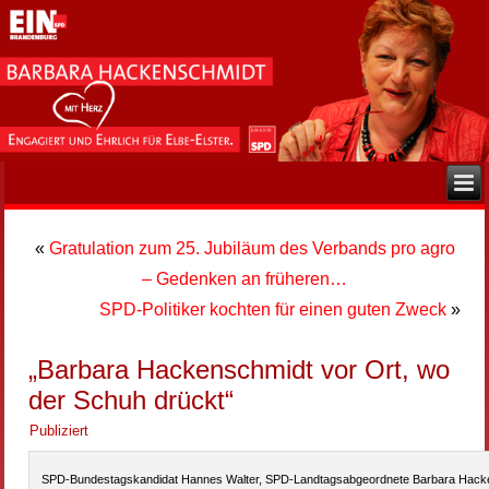
«
Gratulation zum 25. Jubiläum des Verbands pro agro
– Gedenken an früheren…
SPD-Politiker kochten für einen guten Zweck
»
„Barbara Hackenschmidt vor Ort, wo
der Schuh drückt“
Publiziert
SPD-Bundestagskandidat Hannes Walter, SPD-Landtagsabgeordnete Barbara Hacke